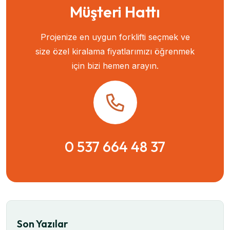
Müşteri Hattı
Projenize en uygun forklifti seçmek ve
size özel kiralama fiyatlarımızı öğrenmek
için bizi hemen arayın.
0 537 664 48 37
Son Yazılar