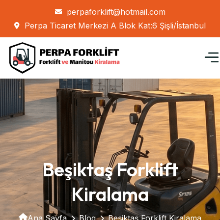
perpaforklift@hotmail.com
Perpa Ticaret Merkezi A Blok Kat:6 Şişli/İstanbul
Beşiktaş Forklift
Kiralama
Ana Sayfa
Blog
Beşiktaş Forklift Kiralama