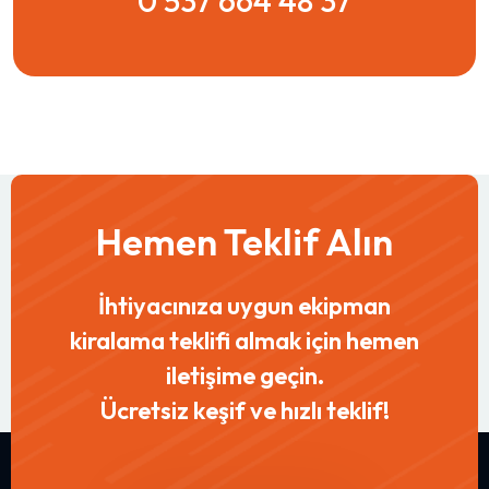
0 537 664 48 37
Hemen Teklif Alın
İhtiyacınıza uygun ekipman
kiralama teklifi almak için hemen
iletişime geçin.
Ücretsiz keşif ve hızlı teklif!