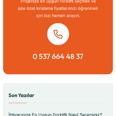
Projenize en uygun forklifti seçmek ve
size özel kiralama fiyatlarımızı öğrenmek
için bizi hemen arayın.
0 537 664 48 37
Son Yazılar
İhtiyacınıza En Uygun Forklifti Nasıl Seçersiniz?