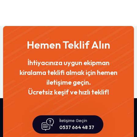
Hemen Teklif Alın
İhtiyacınıza uygun ekipman
kiralama teklifi almak için hemen
iletişime geçin.
Ücretsiz keşif ve hızlı teklif!
İletişime Geçin
0537 664 48 37