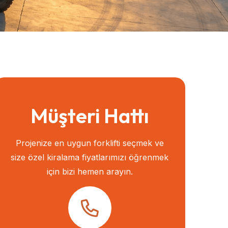
Müşteri Hattı
Projenize en uygun forklifti seçmek ve
size özel kiralama fiyatlarımızı öğrenmek
için bizi hemen arayın.