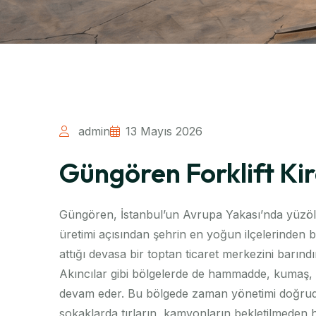
admin
13 Mayıs 2026
Güngören Forklift Ki
Güngören, İstanbul’un Avrupa Yakası’nda yüzölçü
üretimi açısından şehrin en yoğun ilçelerinden bir
attığı devasa bir toptan ticaret merkezini barı
Akıncılar gibi bölgelerde de hammadde, kumaş, m
devam eder. Bu bölgede zaman yönetimi doğrudan
sokaklarda tırların, kamyonların bekletilmeden hız