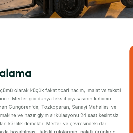
ralama
mü olarak küçük fakat ticari hacim, imalat ve tekstil
idir. Merter gibi dünya tekstil piyasasının kalbinin
ndıran Güngören'de, Tozkoparan, Sanayi Mahallesi ve
akine ve hazır giyim sirkülasyonu 24 saat kesintisiz
 kârlılık demektir. Merter ve çevresindeki dar
la boşaltılması, tekstil rulolarının, paletli ürünlerin