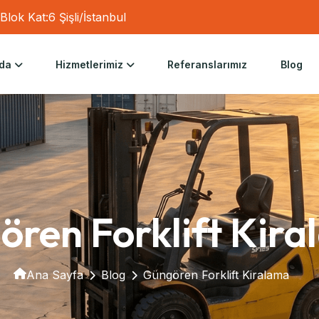
lok Kat:6 Şişli/İstanbul
da
Hizmetlerimiz
Referanslarımız
Blog
ren Forklift Kir
Ana Sayfa
Blog
Güngören Forklift Kiralama