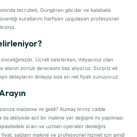
ımında tecrübeli, Güngören gibi dar ve kalabalık
güvenliği kurallarını harfiyen uygulayan profesyonel
irsiniz.
lirleniyor?
 önceliğimizdir. Ücreti belirlerken, ihtiyacınız olan
ve alanın zorluk derecesini baz alıyoruz. Sürpriz ek
in detaylarını dinleyip size en net fiyatı sunuyoruz.
 Arayın
anıza malzeme mi geldi? Kumaş tırınız cadde
a da atölyede acil bir makine yer değişimi mi yapılması
kapasitedeki aracı ve uzman operatör desteğini
t fiyat, sağlam makine ve profesyonel hizmet için şimdi