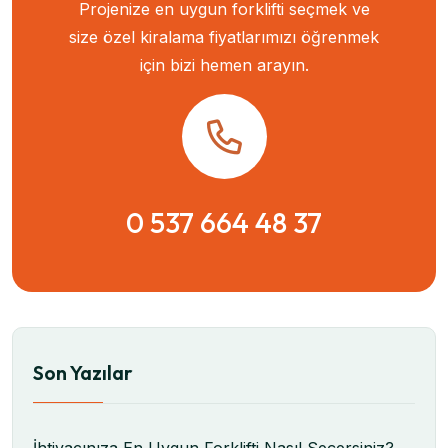
Projenize en uygun forklifti seçmek ve
size özel kiralama fiyatlarımızı öğrenmek
için bizi hemen arayın.
0 537 664 48 37
Son Yazılar
İhtiyacınıza En Uygun Forklifti Nasıl Seçersiniz?