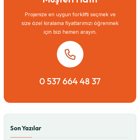
Projenize en uygun forklifti seçmek ve
size özel kiralama fiyatlarımızı öğrenmek
için bizi hemen arayın.
0 537 664 48 37
Son Yazılar