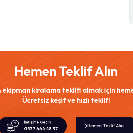
Hemen Teklif Alın
n ekipman kiralama teklifi almak için heme
Ücretsiz keşif ve hızlı teklif!
İletişime Geçin
Hemen Teklif Alın
0537 664 48 37