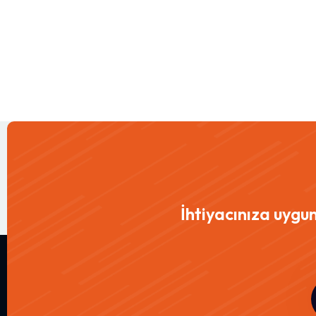
İhtiyacınıza uygu