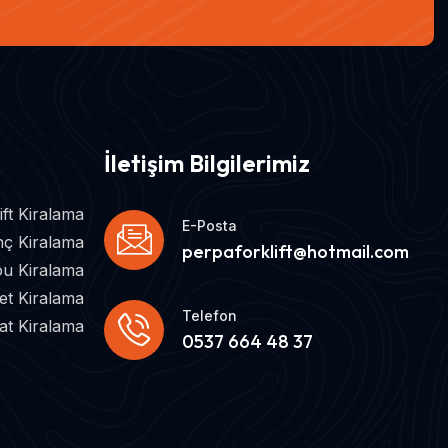
İletişim Bilgilerimiz
ift Kiralama
E-Posta
nç Kiralama
perpaforklift@hotmail.com
ou Kiralama
et Kiralama
Telefon
cat Kiralama
0537 664 48 37