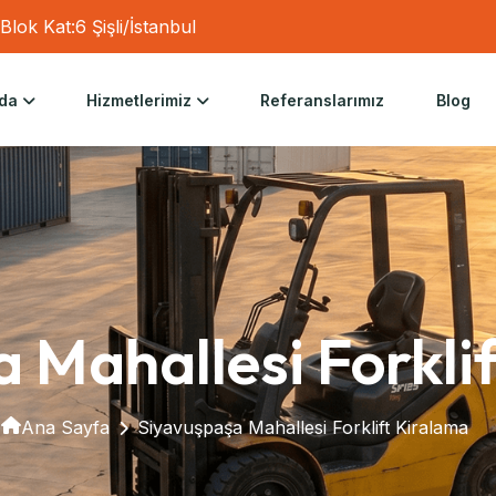
lok Kat:6 Şişli/İstanbul
da
Hizmetlerimiz
Referanslarımız
Blog
 Mahallesi Forkli
Ana Sayfa
Siyavuşpaşa Mahallesi Forklift Kiralama