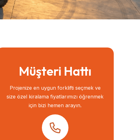
Müşteri Hattı
Projenize en uygun forklifti seçmek ve
size özel kiralama fiyatlarımızı öğrenmek
için bizi hemen arayın.